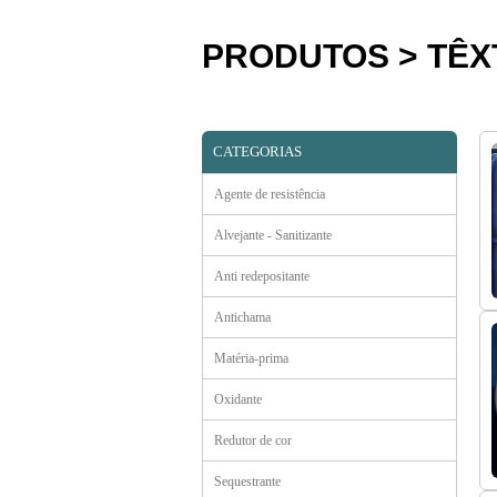
PRODUTOS > TÊX
CATEGORIAS
Agente de resistência
Alvejante - Sanitizante
Anti redepositante
Antichama
Matéria-prima
Oxidante
Redutor de cor
Sequestrante