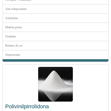
Anti redepositante
Antichama
Matéria-prima
Oxidante
Redutor de cor
Sequestrante
Polivinilpirrolidona