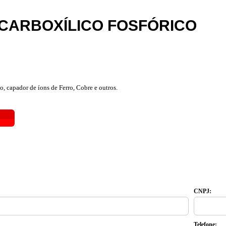
ICARBOXÍLICO FOSFÓRICO
o, capador de íons de Ferro, Cobre e outros.
CNPJ:
Telefone: